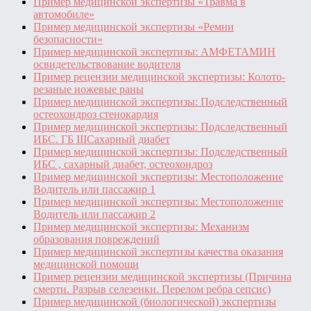
Пример медицинской экспертизы «Травма в
автомобиле»
Пример медицинской экспертизы «Ремни
безопасности»
Пример медицинской экспертизы: АМФЕТАМИН
освидетельствование водителя
Пример рецензии медицинской экспертизы: Колото-
резаные ножевые раны
Пример медицинской экспертизы: Подследственный
остеохондроз стенокардия
Пример медицинской экспертизы: Подследственный
ИБС. ГБ IIIСахарный диабет
Пример медицинской экспертизы: Подследственный
ИБС , сахарный диабет, остеохондроз
Пример медицинской экспертизы: Местоположение
Водитель или пассажир 1
Пример медицинской экспертизы: Местоположение
Водитель или пассажир 2
Пример медицинской экспертизы: Механизм
образования повреждений
Пример медицинской экспертизы качества оказания
медицинской помощи
Пример рецензии медицинской экспертизы (Причина
смерти. Разрыв селезенки. Перелом ребра сепсис)
Пример медицинской (биологической) экспертизы