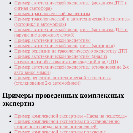
Пример автотехнической экспертизы (механизм ДТП и
сигнал светофора)
Пример трасологической экспертизы
Пример трасологической и автотехнической экспертизы
(мотоцикл и автомобиль)
Пример автотехнической экспертизы (механизм ДТП и
нарушение дорожных служб)
Пример автотехнической экспертизы
Пример автотехнической экспертизы (мотоцикл)
Пример рецензии на трасологическую экспертизу ДТП
Пример автотехнической экспертизы (анализ
возможности образования повреждений при ДТП)
Пример автотехнической экспертизы (столкновение 2-х
авто занос зимой)
Пример рецензии автотехнической экспертизы
(столкновение 2-х автомобилей)
Примеры проведенных комплексных
экспертиз
Пример комплексной экспертизы «Наезд на пешехода»
Пример комплексной экспертизы по установлению
вторичного наезда на тело потерпевшей.
Пример комплексной экспертизы получение