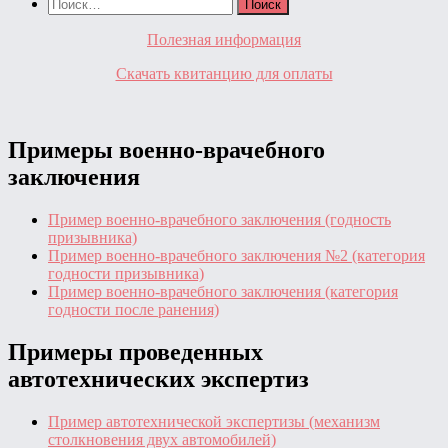
Найти:
Полезная информация
Скачать квитанцию для оплаты
Примеры военно-врачебного
заключения
Пример военно-врачебного заключения (годность
призывника)
Пример военно-врачебного заключения №2 (категория
годности призывника)
Пример военно-врачебного заключения (категория
годности после ранения)
Примеры проведенных
автотехнических экспертиз
Пример автотехнической экспертизы (механизм
столкновения двух автомобилей)