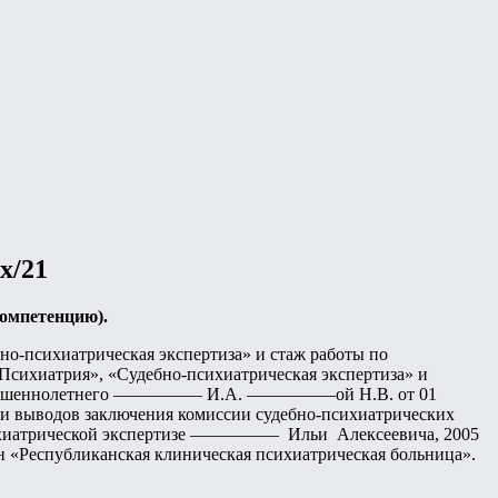
/21
компетенцию).
о-психиатрическая экспертиза» и стаж работы по
сихиатрия», «Судебно-психиатрическая экспертиза» и
совершеннолетнего ————— И.А. —————ой Н.В. от 01
ти выводов заключения комиссии судебно-психиатрических
сихиатрической экспертизе ————— Ильи Алексеевича, 2005
 «Республиканская клиническая психиатрическая больница».