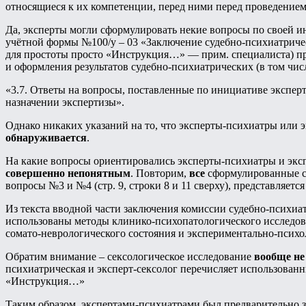
относящиеся к их компетенции, перед ними перед проведение
Да, эксперты могли сформулировать некие вопросы по своей
учётной формы №100/у – 03 «Заключение судебно-психиатрическ
для простоты просто «Инструкция…» — прим. специалиста) пре
и оформления результатов судебно-психиатрических (в том чис
«3.7. Ответы на вопросы, поставленные по инициативе эксперт
назначении экспертизы».
Однако никаких указаний на то, что эксперты-психиатры или
обнаруживается
.
На какие вопросы ориентировались эксперты-психиатры и эксп
совершенно непонятным
. Повторим,
все
сформулированные 
вопросы №3 и №4 (стр. 9, строки 8 и 11 сверху), представляетс
Из текста вводной части заключения комиссии судебно-психи
использованы методы клинико-психопатологического исследова
сомато-неврологического состояния и экспериментально-псих
Обратим внимание – сексологическое исследование
вообще не
психиатрическая и эксперт-сексолог перечисляет использованны
«Инструкция…»
Таким образом, экспертами-психиатрами был предварительно 