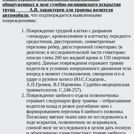
обнаруженных в ходе судебно-медицинского вскрытия
трупа _____ А.В. характерен для травмы водителя
автомобиля,
что подтверждается выявленными
повреждениями:
Повреждение грудной клетки с разрывом
«эпикарда», кровоизлияние в клетчатку переднего
средостения, двусторонние, симметричные
переломы ребер, двухсторонний гемоторакс (в
диагнозе; в исследовательской части гематоракс
описан слева 200 мл жидкой крови и 150 свертков
крови). Данные повреждения отражают травму
водителя в условиях инерционного движения тела
вперед в момент столкновения, смещения его и
ударе о рулевое колесо (Ю.С.Сидоров.,
А.П.Громов, В.Г.Науменко. Судебно-медицинская
травматология. С.248-257).
Повреждение шейного отдела позвоночника
отражает следующую фазу травмы – отбрасывание
водителя назад и резкое разгибание шеи с
формированием перелома 6 шейного позвонка.
Поскольку мягкие ткани шеи не исследовались в
ходе вскрытия, позвоночник не вскрывался,
спиной мозг не исследовался в целом дать полную
и объективную характеристику травме шейного