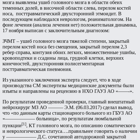
мозга выявлены ушиб головного мозга в области обеих
теменных долей, в височной области слева, перелом костей
носа, посттравматический двухсторонний этмоидит. В
последующем наблюдался неврологом, реаниматологом. На
фоне лечения (анализа лечения нет) положительная динамика,
17 ноября выписан с заключительным диагнозом:
ЗЧМТ – ушиб головного мозга тяжелой степени, закрытый
перелом костей носа без смещения, закрытый перелом 2,3
ребер справа, контузия обоих легких, множественные ушибы,
кровоподтеки и ссадины лица, грудной клетки, верхних
конечностей, двухсторонняя полисегментарная
посттравматическая пневмония.
Из указанного заключения эксперта следует, что в ходе
производства СМ экспертизы медицинские документы были
изъяты и направлены на рецензию в НХО ГАУЗ АО «——-».
По результатам проведенной проверки, главный внештатный
нейрохирург МЗ АО ——— Э.М. (06.03.2017) сделал вывод,
что «по данным карты стационарного больного из ГБУЗ АО
«—————— больница», по результатам люмбальной
[1]
пункции
, КТ головного мозга, по описанию соматического
и неврологического статуса….правильнее говорить о наличии
у —————— Д.С. сочетанной автодорожной закрытой