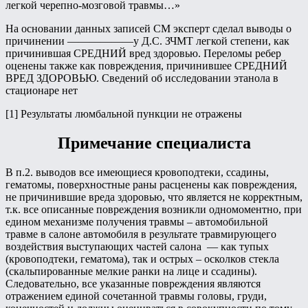
легкой черепно-мозговой травмы…»
На основании данных записей СМ эксперт сделал выводы о
причинении ——————у Д.С. ЗЧМТ легкой степени, как
причинившая СРЕДНИЙ вред здоровью. Переломы ребер
оценены также как повреждения, причинившее СРЕДНИЙ
ВРЕД ЗДОРОВЬЮ. Сведений об исследовании этанола в
стационаре нет
[1] Результаты люмбальной пункции не отражены
Примечание специалиста
В п.2. выводов все имеющиеся кровоподтеки, ссадины,
гематомы, поверхностные раны расценены как повреждения,
не причинившие вреда здоровью, что является не корректным,
т.к. все описанные повреждения возникли одномоментно, при
едином механизме получения травмы – автомобильной
травме в салоне автомобиля в результате травмирующего
воздействия выступающих частей салона — как тупых
(кровоподтеки, гематома), так и острых – осколков стекла
(скальпированные мелкие ранки на лице и ссадины).
Следовательно, все указанные повреждения являются
отражением единой сочетанной травмы головы, груди,