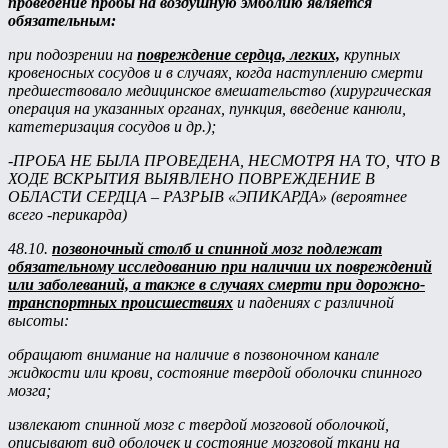
проведение пробы на воздушную эмболию является
обязательным:
при подозрении на
повреждение сердца, легких,
крупных
кровеносных сосудов и в случаях, когда наступлению смерти
предшествовало медицинское вмешательство (хирургическая
операция на указанных органах, пункция, введение канюли,
катетеризация сосудов и др.);
-ПРОБА НЕ БЫЛА ПРОВЕДЕНА, НЕСМОТРЯ НА ТО, ЧТО В
ХОДЕ ВСКРЫТИЯ ВЫЯВЛЕНО ПОВРЕЖДЕНИЕ В
ОБЛАСТИ СЕРДЦА – РАЗРЫВ «ЭПИКАРДА» (вероятнее
всего -перикарда)
48.10.
позвоночный столб и спинной мозг подлежат
обязательному исследованию при наличии их повреждений
или заболеваний, а также в случаях смерти при дорожно-
транспортных происшествиях
и падениях с различной
высоты:
обращают внимание на наличие в позвоночном канале
жидкости или крови, состояние твердой оболочки спинного
мозга;
извлекают спинной мозг с твердой мозговой оболочкой,
описывают вид оболочек и состояние мозговой ткани на