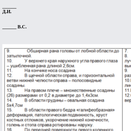
______
Д.И.
______ В.С.