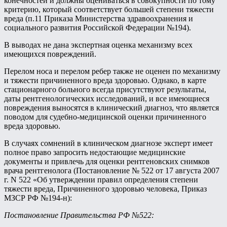
конечностей и должны оцениваться в совокупности по тому
критерию, который соответствует большей степени тяжести
вреда (п.11 Приказа Министерства здравоохранения и
социального развития Российской Федерации №194).
В выводах не дана экспертная оценка механизму всех
имеющихся повреждений.
Перелом носа и перелом ребер также не оценен по механизму
и тяжести причиненного вреда здоровью. Однако, в карте
стационарного больного всегда присутствуют результаты,
даты рентгенологических исследований, и все имеющиеся
повреждения выносятся в клинический диагноз, что является
поводом для судебно-медицинской оценки причиненного
вреда здоровью.
В случаях сомнений в клиническом диагнозе эксперт имеет
полное право запросить недостающие медицинские
документы и привлечь для оценки рентгеновских снимков
врача рентгенолога (Постановление № 522 от 17 августа 2007
г. N 522 «Об утверждении правил определения степени
тяжести вреда, Причиненного здоровью человека, Приказ
МЗСР РФ №194-н):
Постановление Правительства РФ №522: