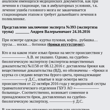
анализом имеющихся медицинских документов, как при
лечении в стационаре, так в амбулаторных условиях, т.к.
лечение ушиба головного мозга не заканчивается
стационарным этапом и требует дальнейшего лечения в
поликлинике.
Представлено заключение эксперта №393
(экспертиза
трупа)
_______ Андрея Валерьевичаот 24.10.2016
При осмотре одежды: куртка пуховая, кофта.. рубашка…
трусы… носки… ботинки (
брюки отсутствуют
).
Кто и на каком этапе изъял брюки на месте происшествия у
—————— А.В. не указано. Однако, на судебно-
биологическую экспертизу (экспертиза вещественных
доказательств) №1158 от 08.12.2016 г. доставлены брюки как
вещественные доказательства (ВД), но обозначены – «брюки и
куртка со следами вещества бурого цвета, принадлежащие
——————у Д.С., изъятые в ходе осмотра места
происшествия от 22 октября 2016 года у медицинской сестры
травматологического отделения ГБУЗ АО «——————
больница». Соответственно, возникает сомнение в
принадлежности брюк, доставленных на судебно-
биологическую экспертизу, ——————у Д.С.
В заключении не отражено наличие или отсутствие