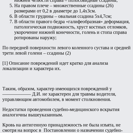
нижней челюсти справа – полосовидные ссадины;
На правом плече – множественные ссадины (26)
размерами от 0,2 в диаметре до 1,4х3см.
В области грудины – овальная ссадина 5х4,7см;
В области правого бедра «галифеобразная» деформация,
патологическая подвижность, хруст костных отломков,
укорочение нижней конечности, голень и стопа справа
ротированы наружу;
По передней поверхности левого коленного сустава и средней
трети левой голени – ссадины (2)
[1] Описание повреждений идет кратко для анализа
локализации и характера их.
Таким, образом, характер имеющихся повреждений у
—————— Д.И. не характерен для травмы водителя,
управляющим автомобилем, в момент столкновения.
Недостатки проведения судебно-медицинского вскрытия
аналогичны вышеуказанным.
Кровь на антигенную принадлежность не была изъята, не
смотря на вопрос в Постановлении о назначении судебно-