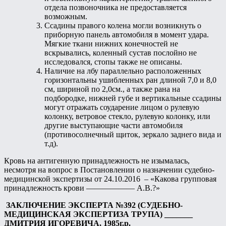
отдела позвоночника не предоставляется
возможным.
Ссадины правого колена могли возникнуть о
приборную панель автомобиля в момент удара.
Мягкие ткани нижних конечностей не
вскрывались, коленный сустав послойно не
исследовался, стопы также не описаны.
Наличие на лбу параллельно расположенных
горизонтальны ушибленных ран длиной 7,0 и 8,0
см, шириной по 2,0см., а также рана на
подбородке, нижней губе и вертикальные ссадины
могут отражать соударение лицом о рулевую
колонку, ветровое стекло, рулевую колонку, или
другие выступающие части автомобиля
(противосолнечный щиток, зеркало заднего вида и
т.д).
Кровь на антигенную принадлежность не изымалась,
несмотря на вопрос в Постановлении о назначении судебно-
медицинской экспертизы от 24.10.2016 – «Какова групповая
принадлежность крови —————— А.В.?»
ЗАКЛЮЧЕНИЕ ЭКСПЕРТА №392
(СУДЕБНО-
МЕДИЦИНСКАЯ ЭКСПЕРТИЗА ТРУПА)
_______
ДМИТРИЯ ИГОРЕВИЧА, 1985г.р.