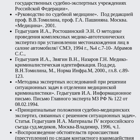
государственных судебно-экспертных учреждениях
Российской Федерации».
«Руководство по судебной медицине». Под редакцией
проф. В.В.Томилина, проф. Г.А. Пашиняна. Москва.
«Медицина». 2001.
Гедыгушев И.А., Ростошинский Э.Н. О методике
проведения комплексных медико-автотехнических
экспертиз при установлении местонахождения лиц в
салоне автомобиля// СМЭ, 1994 г., №4 с.7-10- Абрамов
С.С.,
Гедыгушев И.А., Звягин В.Н., Назаров Г.Н. Медико-
криминалистическая идентификация. Под.ред.
В.Н.Томилина, М., Норма Инфра.М, 2000., гл.8. с.89-
123.
«Методика экспертных исследований при решении
ситуационных задач в отделении медицинской
криминалистики». Гедыгушев И.А. Информационное
письмо. Письмо Главного эксперта МЗ РФ № 122 от
08.02.1994.
«Принципиальные положения судебно-медицинских
экспертиз, связанных с решением ситуационных задач».
Статья. Гедыгушев И.А. Материалы IV всероссийского
съезда суд.медиков, Москва-Владимир, 1996, ч.1.
«Воспроизведение обстоятельств происшествия
(преступления) по следам контактного взаимодействия