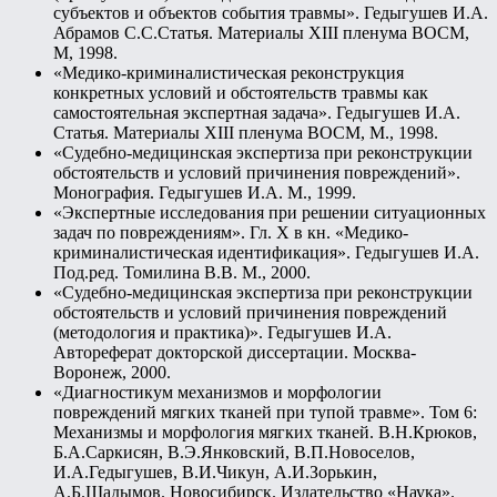
субъектов и объектов события травмы». Гедыгушев И.А.
Абрамов С.С.Статья. Материалы XIII пленума ВОСМ,
М, 1998.
«Медико-криминалистическая реконструкция
конкретных условий и обстоятельств травмы как
самостоятельная экспертная задача». Гедыгушев И.А.
Статья. Материалы XIII пленума ВОСМ, М., 1998.
«Судебно-медицинская экспертиза при реконструкции
обстоятельств и условий причинения повреждений».
Монография. Гедыгушев И.А. М., 1999.
«Экспертные исследования при решении ситуационных
задач по повреждениям». Гл. X в кн. «Медико-
криминалистическая идентификация». Гедыгушев И.А.
Под.ред. Томилина В.В. М., 2000.
«Судебно-медицинская экспертиза при реконструкции
обстоятельств и условий причинения повреждений
(методология и практика)». Гедыгушев И.А.
Автореферат докторской диссертации. Москва-
Воронеж, 2000.
«Диагностикум механизмов и морфологии
повреждений мягких тканей при тупой травме». Том 6:
Механизмы и морфология мягких тканей. В.Н.Крюков,
Б.А.Саркисян, В.Э.Янковский, В.П.Новоселов,
И.А.Гедыгушев, В.И.Чикун, А.И.Зорькин,
А.Б.Шадымов. Новосибирск. Издательство «Наука».