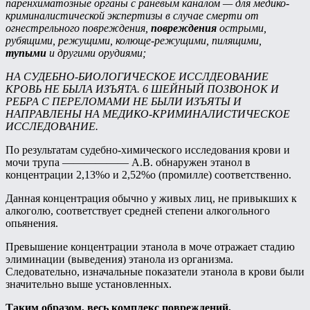
паренхиматозные органы с раневым каналом — для медико-
криминалистической экспертизы в случае смерти от
огнестрельного повреждения,
повреждения
острыми,
рубящими, режущими, колюще-режущими, пилящими,
тупыми
и другими орудиями;
НА СУДЕБНО-БИОЛОГИЧЕСКОЕ ИССЛДЕОВАНИЕ
КРОВЬ НЕ БЫЛА ИЗЪЯТА. 6 ШЕЙНЫЙ ПОЗВОНОК И
РЕБРА С ПЕРЕЛОМАМИ НЕ БЫЛИ ИЗЪЯТЫ И
НАПРАВЛЕНЫ НА МЕДИКО-КРИМИНАЛИСТИЧЕСКОЕ
ИССЛЕДОВАНИЕ.
По результатам судебно-химического исследования крови и
мочи трупа —————— А.В. обнаружен этанол в
концентрации 2,13%о и 2,52%о (промилле) соответственно.
Данная концентрация обычно у живых лиц, не привыкших к
алкоголю, соответствует средней степени алкогольного
опьянения.
Превышение концентрации этанола в моче отражает стадию
элиминации (выведения) этанола из организма.
Следовательно, изначальные показатели этанола в крови были
значительно выше установленных.
Таким образом, весь комплекс повреждений,