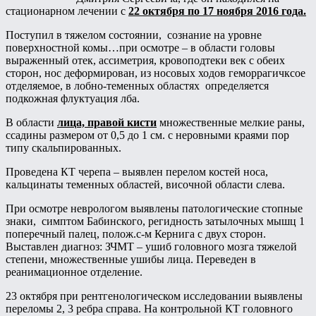
стационарном лечении с
22 октября по 17 ноября 2016 года.
Поступил в тяжелом состоянии, сознание на уровне
поверхностной комы…при осмотре – в области головы
выраженный отек, ассиметрия, кровоподтеки век с обеих
сторон, нос деформирован, из носовых ходов геморрагичксое
отделяемое, в лобно-теменных областях определяется
подкожная флуктуация лба.
В области
лица, правой кисти
множественные мелкие раны,
ссадины размером от 0,5 до 1 см. с неровными краями пор
типу скальпированных.
Проведена КТ черепа – выявлен перелом костей носа,
кальцинаты теменных областей, височной области слева.
При осмотре неврологом выявлены патологические стопные
знаки, симптом Бабинского, регидность затылочных мышц 1
поперечный палец, полож.с-м Кернига с двух сторон.
Выставлен диагноз: ЗЧМТ – ушиб головного мозга тяжелой
степени, множественные ушибы лица. Переведен в
реанимационное отделение.
23 октября при рентгенологическом исследовании выявлены
переломы 2, 3 ребра справа. На контрольной КТ головного