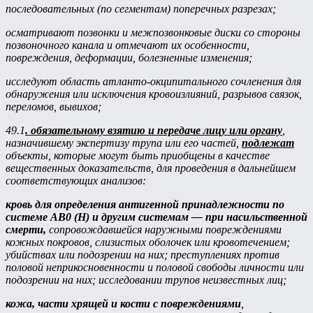
последовательных (по сегментам) поперечных разрезах;
осматривают позвонки и межпозвонковые диски со стороны
позвоночного канала и отмечают их особенности,
повреждения, деформации, болезненные изменения;
исследуют область атланто-окципитального сочленения для
обнаружения или исключения кровоизлияний, разрывов связок,
переломов, вывихов;
49.1
. обязательному взятию и передаче лицу или органу
,
назначившему экспертизу трупа или его частей,
подлежат
объекты, которые могут быть приобщены в качестве
вещественных доказательств, для проведения в дальнейшем
соответствующих анализов:
кровь для определения антигенной принадлежности по
системе AB0 (H) и другим системам — при насильственной
смерти,
сопровождавшейся наружными повреждениями
кожных покровов, слизистых оболочек или кровотечением;
убийствах или подозрении на них; преступлениях против
половой неприкосновенности и половой свободы личности или
подозрении на них; исследовании трупов неизвестных лиц;
кожа, части хрящей и кости с повреждениями
,