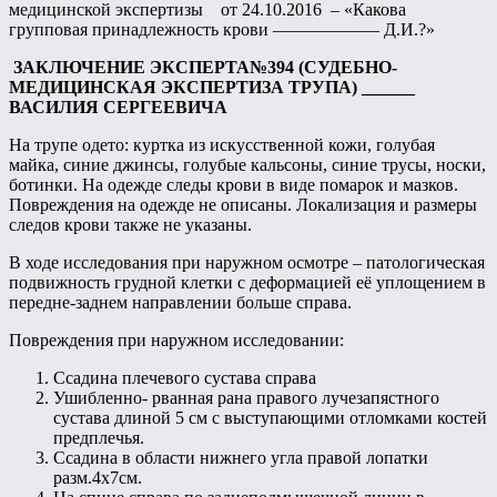
медицинской экспертизы от 24.10.2016 – «Какова
групповая принадлежность крови —————— Д.И.?»
ЗАКЛЮЧЕНИЕ ЭКСПЕРТА№394
(СУДЕБНО-
МЕДИЦИНСКАЯ ЭКСПЕРТИЗА ТРУПА)
______
ВАСИЛИЯ СЕРГЕЕВИЧА
На трупе одето: куртка из искусственной кожи, голубая
майка, синие джинсы, голубые кальсоны, синие трусы, носки,
ботинки. На одежде следы крови в виде помарок и мазков.
Повреждения на одежде не описаны. Локализация и размеры
следов крови также не указаны.
В ходе исследования при наружном осмотре – патологическая
подвижность грудной клетки с деформацией её уплощением в
передне-заднем направлении больше справа.
Повреждения при наружном исследовании:
Ссадина плечевого сустава справа
Ушибленно- рванная рана правого лучезапястного
сустава длиной 5 см с выступающими отломками костей
предплечья.
Ссадина в области нижнего угла правой лопатки
разм.4х7см.