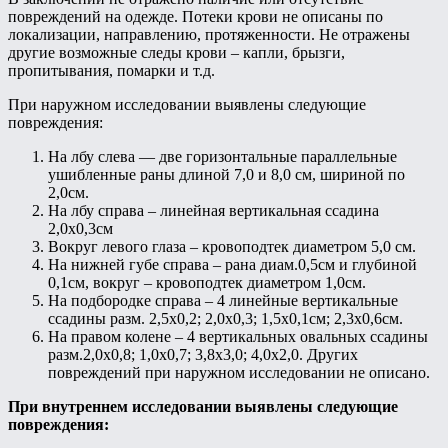
повреждений на одежде. Потеки крови не описаны по
локализации, направлению, протяженности. Не отражены
другие возможные следы крови – капли, брызги,
пропитывания, помарки и т.д.
При наружном исследовании выявлены следующие
повреждения:
На лбу слева — две горизонтальные параллельные
ушибленные раны длиной 7,0 и 8,0 см, шириной по
2,0см.
На лбу справа – линейная вертикальная ссадина
2,0х0,3см
Вокруг левого глаза – кровоподтек диаметром 5,0 см.
На нижней губе справа – рана диам.0,5см и глубиной
0,1см, вокруг – кровоподтек диаметром 1,0см.
На подбородке справа – 4 линейные вертикальные
ссадины разм. 2,5х0,2; 2,0х0,3; 1,5х0,1см; 2,3х0,6см.
На правом колене – 4 вертикальных овальных ссадины
разм.2,0х0,8; 1,0х0,7; 3,8х3,0; 4,0х2,0. Других
повреждений при наружном исследовании не описано.
При внутреннем исследовании выявлены следующие
повреждения: