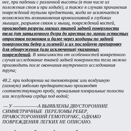
нее, при падении с различной высоты (в том числе из
положения стоя и при ходьбе), а также в случаях причинения
повреждений тупыми предметами, когда не исключается
возможность возникновения кровоизлияний в глубоких
мышцах, разрывов связок и мышц, повреждений костей,
производят разрезы мягких тканей задней поверхности
тела (от затылочного бугра до крестца по линии остистых
отростков позвонков и далее через ягодицы по задней
поверхности бедер и голеней) и их послойную препаровку
для обнаружения (или исключения) указанных
повреждений
. В зависимости от особенностей конкретного
случая исследование тканей задней поверхности тела можно
производить после окончания внутреннего исследования
трупа;
48.2. при подозрении на пневмоторакс или воздушную
(газовую) эмболию предварительно производят
соответствующую пробу, прокалывая плевральные полости
или желудочки сердца под водой;
— У ——————А ВЫЯВЛЕНЫ ДВУСТОРОННИЕ
СИММЕТРИЧНЫЕ ПЕРЕЛОМЫ РЕБЕР,
ПРАВОСТОРОННИЙ ГЕМОТОРАКС, ОДНАКО
ПОВРЕЖДЕНИЯ ЛЕГКИХ НЕ ОПИСАНО.