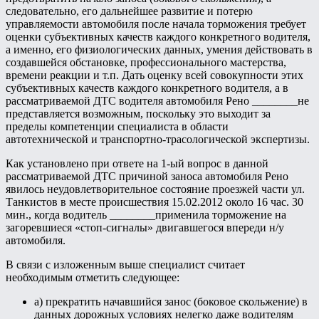
следовательно, его дальнейшее развитие и потерю
управляемости автомобиля после начала торможения требует
оценки субъективных качеств каждого конкретного водителя,
а именно, его физиологических данных, умения действовать в
создавшейся обстановке, профессионального мастерства,
времени реакции и т.п. Дать оценку всей совокупности этих
субъективных качеств каждого конкретного водителя, а в
рассматриваемой ДТС водителя автомобиля Рено ________не
представляется возможным, поскольку это выходит за
пределы компетенции специалиста в области
автотехнической и транспортно-трасологической экспертизы.
Как установлено при ответе на 1-ый вопрос в данной
рассматриваемой ДТС причиной заноса автомобиля Рено
явилось неудовлетворительное состояние проезжей части ул.
Танкистов в месте происшествия 15.02.2012 около 16 час. 30
мин., когда водитель ________применила торможение на
загоревшиеся «стоп-сигналы» двигавшегося впереди н/у
автомобиля.
В связи с изложенным выше специалист считает
необходимым отметить следующее:
а) прекратить начавшийся занос (боковое скольжение) в
данных дорожных условиях нелегко даже водителям