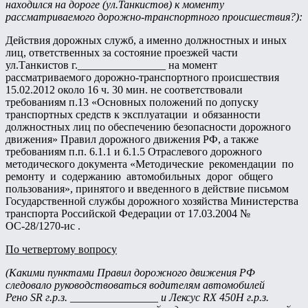
находился на дороге (ул.Танкистов) к моменту
рассматриваемого дорожно-транспортного происшествия?):
Действия дорожных служб, а именно должностных и иных
лиц, ответственных за состояние проезжей части
ул.Танкистов г.________________ на момент
рассматриваемого дорожно-транспортного происшествия
15.02.2012 около 16 ч. 30 мин. не соответствовали
требованиям п.13 «Основных положений по допуску
транспортных средств к эксплуатации и обязанности
должностных лиц по обеспечению безопасности дорожного
движения» Правил дорожного движения РФ, а также
требованиям п.п. 6.1.1 и 6.1.5 Отраслевого дорожного
методического документа «Методические рекомендации по
ремонту и содержанию автомобильных дорог общего
пользования», принятого и введенного в действие письмом
Государственной службы дорожного хозяйства Министерства
транспорта Российской Федерации от 17.03.2004 №
ОС-28/1270-ис .
По четвертому вопросу
(Какими пунктами Правил дорожного движения РФ
следовало руководствоваться водителям автомобилей
Рено
SR
г.р.з. ________________ и Лексус
RX
450
H
г.р.з.