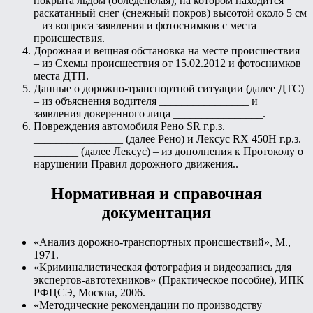
покрыта льдом (обледенелая), на котором находится
раскатанный снег (снежный покров) высотой около 5 см
– из вопроса заявления и фотоснимков с места
происшествия.
Дорожная и вещная обстановка на месте происшествия
– из Схемы происшествия от 15.02.2012 и фотоснимков
места ДТП.
Данные о дорожно-транспортной ситуации (далее ДТС)
– из объяснения водителя ________________ и
заявления доверенного лица ________________.
Повреждения автомобиля Рено SR г.р.з.
________________ (далее Рено) и Лексус RX 450Н г.р.з.
________ (далее Лексус) – из дополнения к Протоколу о
нарушении Правил дорожного движения..
Нормативная и справочная
документация
«Анализ дорожно-транспортных происшествий», М.,
1971.
«Криминалистическая фотография и видеозапись для
экспертов-автотехников» (Практическое пособие), ИПК
РФЦСЭ, Москва, 2006.
«Методические рекомендации по производству