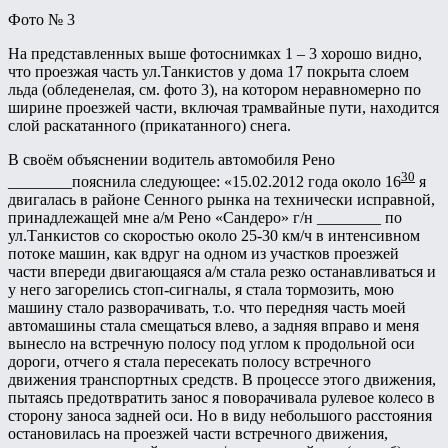
Фото № 3
На представленных выше фотоснимках 1 – 3 хорошо видно,
что проезжая часть ул.Танкистов у дома 17 покрыта слоем
льда (обледенелая, см. фото 3), на котором неравномерно по
ширине проезжей части, включая трамвайные пути, находится
слой раскатанного (прикатанного) снега.
В своём объяснении водитель автомобиля Рено
30
________пояснила следующее: «15.02.2012 года около 16
я
двигалась в районе Сенного рынка на технически исправной,
принадлежащей мне а/м Рено «Сандеро» г/н ________ по
ул.Танкистов со скоростью около 25-30 км/ч в интенсивном
потоке машин, как вдруг на одном из участков проезжей
части впереди двигающаяся а/м стала резко останавливаться и
у него загорелись стоп-сигналы, я стала тормозить, мою
машину стало разворачивать, т.о. что передняя часть моей
автомашины стала смещаться влево, а задняя вправо и меня
вынесло на встречную полосу под углом к продольной оси
дороги, отчего я стала пересекать полосу встречного
движения транспортных средств. В процессе этого движения,
пытаясь предотвратить занос я поворачивала рулевое колесо в
сторону заноса задней оси. Но в виду небольшого расстояния
остановилась на проезжей части встречного движения,