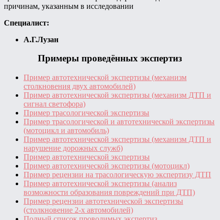
причинам, указанным в исследовании
Специалист:
А.Г.Лузан
Примеры проведённых экспертиз
Пример автотехнической экспертизы (механизм
столкновения двух автомобилей)
Пример автотехнической экспертизы (механизм ДТП и
сигнал светофора)
Пример трасологической экспертизы
Пример трасологической и автотехнической экспертизы
(мотоцикл и автомобиль)
Пример автотехнической экспертизы (механизм ДТП и
нарушение дорожных служб)
Пример автотехнической экспертизы
Пример автотехнической экспертизы (мотоцикл)
Пример рецензии на трасологическую экспертизу ДТП
Пример автотехнической экспертизы (анализ
возможности образования повреждений при ДТП)
Пример рецензии автотехнической экспертизы
(столкновение 2-х автомобилей)
Полный список проводимых экспертиз