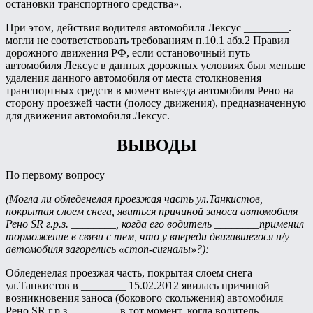
остановки транспортного средства».
При этом, действия водителя автомобиля Лексус ________.
могли не соответствовать требованиям п.10.1 абз.2 Правил
дорожного движения РФ, если остановочный путь
автомобиля Лексус в данных дорожных условиях был меньше
удаления данного автомобиля от места столкновения
транспортных средств в момент выезда автомобиля Рено на
сторону проезжей части (полосу движения), предназначенную
для движения автомобиля Лексус.
ВЫВОДЫ
По первому вопросу
(Могла ли обледенелая проезжая часть ул.Танкистов,
покрытая слоем снега, явиться причиной заноса автомобиля
Рено
SR
г.р.з. ________, когда его водитель ________применил
торможение в связи с тем, что у впереди двигавшегося н/у
автомобиля загорелись «стоп-сигналы»?):
Обледенелая проезжая часть, покрытая слоем снега
ул.Танкистов в ________ 15.02.2012 явилась причиной
возникновения заноса (бокового скольжения) автомобиля
Рено SR г.р.з. ________ в тот момент, когда водитель ________