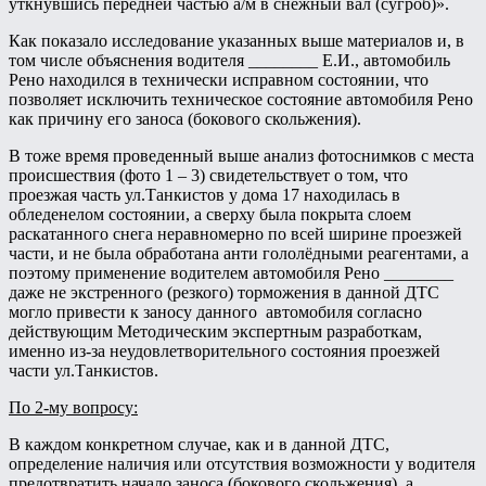
уткнувшись передней частью а/м в снежный вал (сугроб)».
Как показало исследование указанных выше материалов и, в
том числе объяснения водителя ________ Е.И., автомобиль
Рено находился в технически исправном состоянии, что
позволяет исключить техническое состояние автомобиля Рено
как причину его заноса (бокового скольжения).
В тоже время проведенный выше анализ фотоснимков с места
происшествия (фото 1 – 3) свидетельствует о том, что
проезжая часть ул.Танкистов у дома 17 находилась в
обледенелом состоянии, а сверху была покрыта слоем
раскатанного снега неравномерно по всей ширине проезжей
части, и не была обработана анти гололёдными реагентами, а
поэтому применение водителем автомобиля Рено ________
даже не экстренного (резкого) торможения в данной ДТС
могло привести к заносу данного автомобиля согласно
действующим Методическим экспертным разработкам,
именно из-за неудовлетворительного состояния проезжей
части ул.Танкистов.
По 2-му вопросу:
В каждом конкретном случае, как и в данной ДТС,
определение наличия или отсутствия возможности у водителя
предотвратить начало заноса (бокового скольжения), а