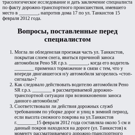
трасологическое исследование и дать заключение специалиста
по факту дорожно-транспортного происшествия, имевшего
место в ________, напротив дома 17 по ул. Танкистов 15
февраля 2012 года.
Вопросы, поставленные перед
специалистом
Могла ли обледенелая проезжая часть ул. Танкистов,
покрытая слоем снега, явиться причиной заноса
автомобиля Рено SR г.р.з. ________, когда его водитель
________ применил торможение в связи с тем, что у
впереди двигавшегося н/у автомобиля загорелись «стоп-
сигналы»?
Как следовало действовать водителю автомобиля Рено
SR г.р.з. ________ в рассматриваемой дорожно-
транспортной ситуации при возникновении заноса
данного автомобиля?
Соответствовали ли действия дорожных служб
требованиям по уборке дорог и улиц в зимний период,
если высота снежного покрова на ул.Танкистов
г.________15 февраля 2012 года составляла около 5 см и
данный покров находился на дороге (ул. Танкистов) к
моменту рассматриваемого дорожно-транспортного